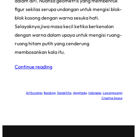
dalam diri. Nuansa geometris yang membentuk
figur sekilas serupa undangan untuk mengisi blok-
blok kosong dengan warna sesuka hati.
Selayaknya jiwa masa kecil ketika berkenalan
dengan warna dalam upaya untuk mengisi ruang-
ruang hitam putih yang cenderung
membosankan kala itu.
Continue reading
ArtSociates
, 
Bandung
, 
Daniel Kho
, 
djagHadq
, 
Indonesia
, 
Lawangwangi
Creative Space