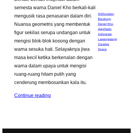
semesta warna Daniel Kho berkali-kali
ArtSociates
,
mengusik rasa penasaran dalam diri.
Bandung
,
Nuansa geometris yang membentuk
Daniel Kho
,
djagHadq
,
figur sekilas serupa undangan untuk
Indonesia
,
Lawangwangi
mengisi blok-blok kosong dengan
Creative
warna sesuka hati. Selayaknya jiwa
Space
masa kecil ketika berkenalan dengan
warna dalam upaya untuk mengisi
ruang-ruang hitam putih yang
cenderung membosankan kala itu.
Continue reading