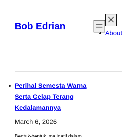
Skip
to
Bob Edrian
content
About
Perihal Semesta Warna
Serta Gelap Terang
Kedalamannya
March 6, 2026
Bentuk-bentuk imajinatif dalam