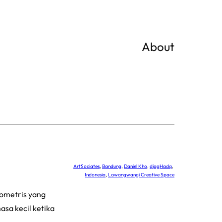
About
ArtSociates
, 
Bandung
, 
Daniel Kho
, 
djagHadq
, 
Indonesia
, 
Lawangwangi Creative Space
eometris yang
sa kecil ketika