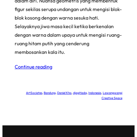
dalam diri. Nuansa geometris yang membentuk
figur sekilas serupa undangan untuk mengisi blok-
blok kosong dengan warna sesuka hati.
Selayaknya jiwa masa kecil ketika berkenalan
dengan warna dalam upaya untuk mengisi ruang-
ruang hitam putih yang cenderung
membosankan kala itu.
Continue reading
ArtSociates
, 
Bandung
, 
Daniel Kho
, 
djagHadq
, 
Indonesia
, 
Lawangwangi
Creative Space