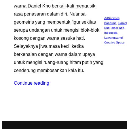
warna Daniel Kho berkali-kali mengusik
rasa penasaran dalam diri. Nuansa
ArtSociates
,
geometris yang membentuk figur sekilas
Bandung
,
Daniel
Kho
,
djagHadq
,
serupa undangan untuk mengisi blok-blok
Indonesia
,
kosong dengan warna sesuka hati.
Lawangwangi
Creative Space
Selayaknya jiwa masa kecil ketika
berkenalan dengan warna dalam upaya
untuk mengisi ruang-ruang hitam putih yang
cenderung membosankan kala itu.
Continue reading