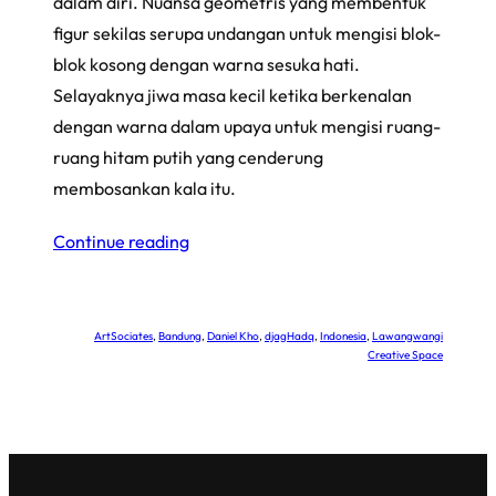
dalam diri. Nuansa geometris yang membentuk
figur sekilas serupa undangan untuk mengisi blok-
blok kosong dengan warna sesuka hati.
Selayaknya jiwa masa kecil ketika berkenalan
dengan warna dalam upaya untuk mengisi ruang-
ruang hitam putih yang cenderung
membosankan kala itu.
Continue reading
ArtSociates
, 
Bandung
, 
Daniel Kho
, 
djagHadq
, 
Indonesia
, 
Lawangwangi
Creative Space