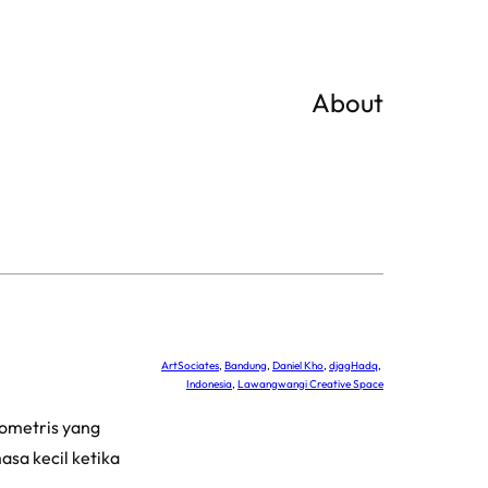
About
ArtSociates
, 
Bandung
, 
Daniel Kho
, 
djagHadq
, 
Indonesia
, 
Lawangwangi Creative Space
eometris yang
sa kecil ketika