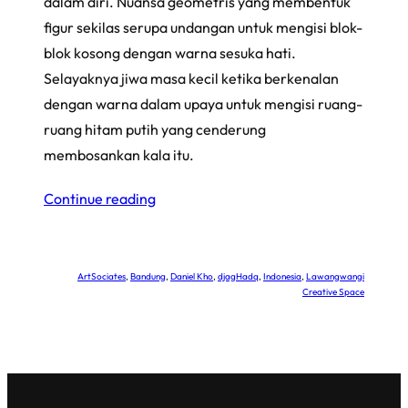
dalam diri. Nuansa geometris yang membentuk
figur sekilas serupa undangan untuk mengisi blok-
blok kosong dengan warna sesuka hati.
Selayaknya jiwa masa kecil ketika berkenalan
dengan warna dalam upaya untuk mengisi ruang-
ruang hitam putih yang cenderung
membosankan kala itu.
Continue reading
ArtSociates
, 
Bandung
, 
Daniel Kho
, 
djagHadq
, 
Indonesia
, 
Lawangwangi
Creative Space