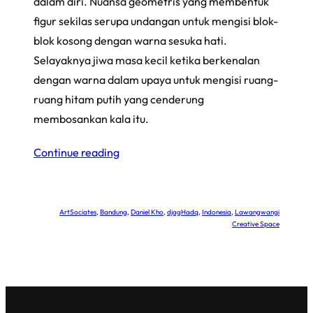
dalam diri. Nuansa geometris yang membentuk
figur sekilas serupa undangan untuk mengisi blok-
blok kosong dengan warna sesuka hati.
Selayaknya jiwa masa kecil ketika berkenalan
dengan warna dalam upaya untuk mengisi ruang-
ruang hitam putih yang cenderung
membosankan kala itu.
Continue reading
ArtSociates
, 
Bandung
, 
Daniel Kho
, 
djagHadq
, 
Indonesia
, 
Lawangwangi
Creative Space