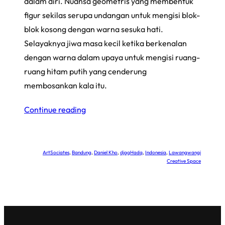
dalam diri. Nuansa geometris yang membentuk
figur sekilas serupa undangan untuk mengisi blok-
blok kosong dengan warna sesuka hati.
Selayaknya jiwa masa kecil ketika berkenalan
dengan warna dalam upaya untuk mengisi ruang-
ruang hitam putih yang cenderung
membosankan kala itu.
Continue reading
ArtSociates
, 
Bandung
, 
Daniel Kho
, 
djagHadq
, 
Indonesia
, 
Lawangwangi
Creative Space