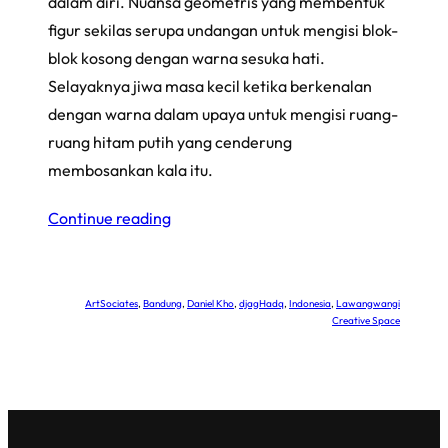
dalam diri. Nuansa geometris yang membentuk
figur sekilas serupa undangan untuk mengisi blok-
blok kosong dengan warna sesuka hati.
Selayaknya jiwa masa kecil ketika berkenalan
dengan warna dalam upaya untuk mengisi ruang-
ruang hitam putih yang cenderung
membosankan kala itu.
Continue reading
ArtSociates
, 
Bandung
, 
Daniel Kho
, 
djagHadq
, 
Indonesia
, 
Lawangwangi
Creative Space