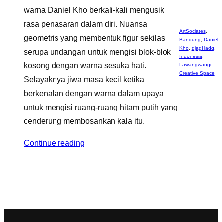
warna Daniel Kho berkali-kali mengusik
rasa penasaran dalam diri. Nuansa
ArtSociates
,
geometris yang membentuk figur sekilas
Bandung
,
Daniel
Kho
,
djagHadq
,
serupa undangan untuk mengisi blok-blok
Indonesia
,
kosong dengan warna sesuka hati.
Lawangwangi
Creative Space
Selayaknya jiwa masa kecil ketika
berkenalan dengan warna dalam upaya
untuk mengisi ruang-ruang hitam putih yang
cenderung membosankan kala itu.
Continue reading