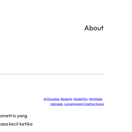
About
ArtSociates
, 
Bandung
, 
Daniel Kho
, 
djagHadq
, 
Indonesia
, 
Lawangwangi Creative Space
eometris yang
sa kecil ketika