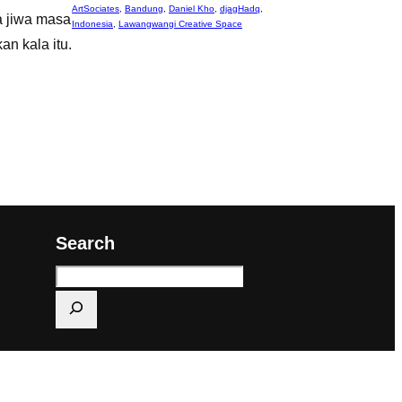
ArtSociates
,
Bandung
,
Daniel Kho
,
djagHadq
,
a jiwa masa
Indonesia
,
Lawangwangi Creative Space
n kala itu.
Search