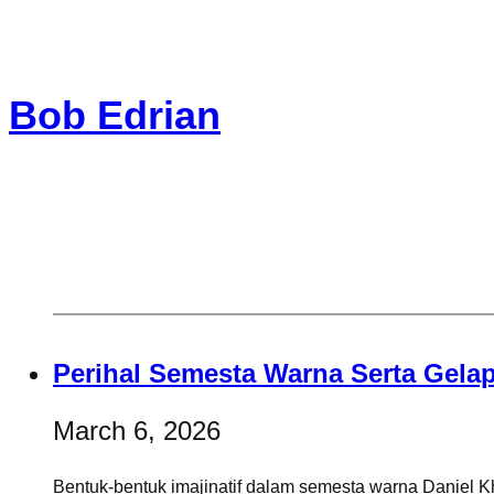
Skip
to
Bob Edrian
content
Perihal Semesta Warna Serta Gel
March 6, 2026
Bentuk-bentuk imajinatif dalam semesta warna Daniel K