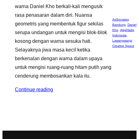
warna Daniel Kho berkali-kali mengusik
rasa penasaran dalam diri. Nuansa
ArtSociates
,
geometris yang membentuk figur sekilas
Bandung
,
Daniel
Kho
,
djagHadq
,
serupa undangan untuk mengisi blok-blok
Indonesia
,
kosong dengan warna sesuka hati.
Lawangwangi
Creative Space
Selayaknya jiwa masa kecil ketika
berkenalan dengan warna dalam upaya
untuk mengisi ruang-ruang hitam putih yang
cenderung membosankan kala itu.
Continue reading