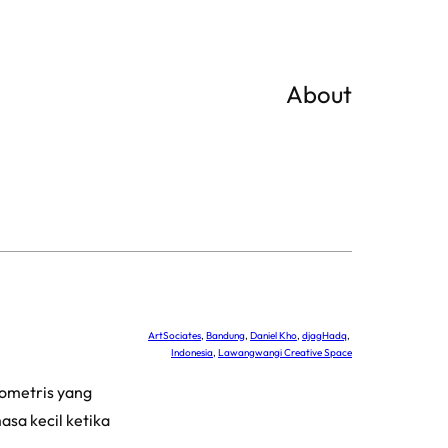
About
ArtSociates
, 
Bandung
, 
Daniel Kho
, 
djagHadq
, 
Indonesia
, 
Lawangwangi Creative Space
eometris yang
sa kecil ketika