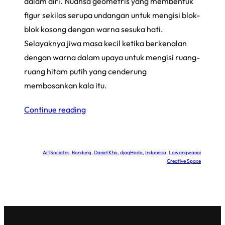
dalam diri. Nuansa geometris yang membentuk
figur sekilas serupa undangan untuk mengisi blok-
blok kosong dengan warna sesuka hati.
Selayaknya jiwa masa kecil ketika berkenalan
dengan warna dalam upaya untuk mengisi ruang-
ruang hitam putih yang cenderung
membosankan kala itu.
Continue reading
ArtSociates
, 
Bandung
, 
Daniel Kho
, 
djagHadq
, 
Indonesia
, 
Lawangwangi
Creative Space