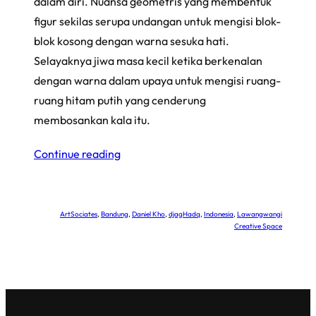
dalam diri. Nuansa geometris yang membentuk
figur sekilas serupa undangan untuk mengisi blok-
blok kosong dengan warna sesuka hati.
Selayaknya jiwa masa kecil ketika berkenalan
dengan warna dalam upaya untuk mengisi ruang-
ruang hitam putih yang cenderung
membosankan kala itu.
Continue reading
ArtSociates
, 
Bandung
, 
Daniel Kho
, 
djagHadq
, 
Indonesia
, 
Lawangwangi
Creative Space