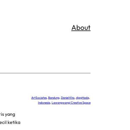
About
ArtSociates
, 
Bandung
, 
Daniel Kho
, 
djagHadq
, 
Indonesia
, 
Lawangwangi Creative Space
is yang
cil ketika