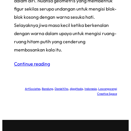
dalam diri. Nuansa geometris yang membentuk
figur sekilas serupa undangan untuk mengisi blok-
blok kosong dengan warna sesuka hati.
Selayaknya jiwa masa kecil ketika berkenalan
dengan warna dalam upaya untuk mengisi ruang-
ruang hitam putih yang cenderung
membosankan kala itu.
Continue reading
ArtSociates
, 
Bandung
, 
Daniel Kho
, 
djagHadq
, 
Indonesia
, 
Lawangwangi
Creative Space