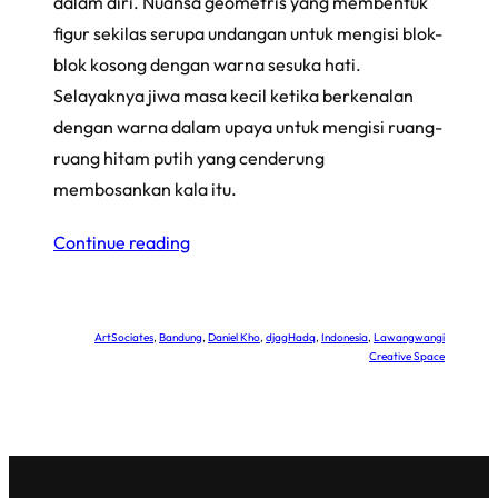
dalam diri. Nuansa geometris yang membentuk
figur sekilas serupa undangan untuk mengisi blok-
blok kosong dengan warna sesuka hati.
Selayaknya jiwa masa kecil ketika berkenalan
dengan warna dalam upaya untuk mengisi ruang-
ruang hitam putih yang cenderung
membosankan kala itu.
Continue reading
ArtSociates
, 
Bandung
, 
Daniel Kho
, 
djagHadq
, 
Indonesia
, 
Lawangwangi
Creative Space