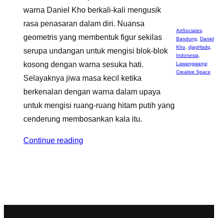
warna Daniel Kho berkali-kali mengusik
rasa penasaran dalam diri. Nuansa
ArtSociates
,
geometris yang membentuk figur sekilas
Bandung
,
Daniel
Kho
,
djagHadq
,
serupa undangan untuk mengisi blok-blok
Indonesia
,
kosong dengan warna sesuka hati.
Lawangwangi
Creative Space
Selayaknya jiwa masa kecil ketika
berkenalan dengan warna dalam upaya
untuk mengisi ruang-ruang hitam putih yang
cenderung membosankan kala itu.
Continue reading