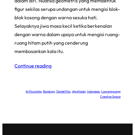
dalam diri. Nuansa geometris yang membentuk
figur sekilas serupa undangan untuk mengisi blok-
blok kosong dengan warna sesuka hati.
Selayaknya jiwa masa kecil ketika berkenalan
dengan warna dalam upaya untuk mengisi ruang-
ruang hitam putih yang cenderung
membosankan kala itu.
Continue reading
ArtSociates
, 
Bandung
, 
Daniel Kho
, 
djagHadq
, 
Indonesia
, 
Lawangwangi
Creative Space