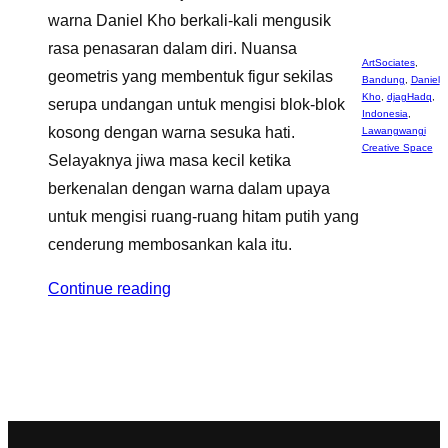
warna Daniel Kho berkali-kali mengusik
rasa penasaran dalam diri. Nuansa
ArtSociates
,
geometris yang membentuk figur sekilas
Bandung
,
Daniel
Kho
,
djagHadq
,
serupa undangan untuk mengisi blok-blok
Indonesia
,
kosong dengan warna sesuka hati.
Lawangwangi
Creative Space
Selayaknya jiwa masa kecil ketika
berkenalan dengan warna dalam upaya
untuk mengisi ruang-ruang hitam putih yang
cenderung membosankan kala itu.
Continue reading