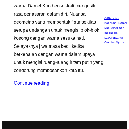
warna Daniel Kho berkali-kali mengusik
rasa penasaran dalam diri. Nuansa
ArtSociates
,
geometris yang membentuk figur sekilas
Bandung
,
Daniel
Kho
,
djagHadq
,
serupa undangan untuk mengisi blok-blok
Indonesia
,
kosong dengan warna sesuka hati.
Lawangwangi
Creative Space
Selayaknya jiwa masa kecil ketika
berkenalan dengan warna dalam upaya
untuk mengisi ruang-ruang hitam putih yang
cenderung membosankan kala itu.
Continue reading