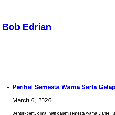
Skip
to
Bob Edrian
content
Perihal Semesta Warna Serta Gel
March 6, 2026
Bentuk-bentuk imajinatif dalam semesta warna Daniel K