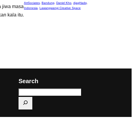
ArtSociates
,
Bandung
,
Daniel Kho
,
djagHadq
,
a jiwa masa
Indonesia
,
Lawangwangi Creative Space
n kala itu.
Search