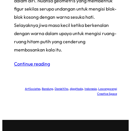
dalam diri. Nuansa geometris yang membentuk
figur sekilas serupa undangan untuk mengisi blok-
blok kosong dengan warna sesuka hati.
Selayaknya jiwa masa kecil ketika berkenalan
dengan warna dalam upaya untuk mengisi ruang-
ruang hitam putih yang cenderung
membosankan kala itu.
Continue reading
ArtSociates
, 
Bandung
, 
Daniel Kho
, 
djagHadq
, 
Indonesia
, 
Lawangwangi
Creative Space