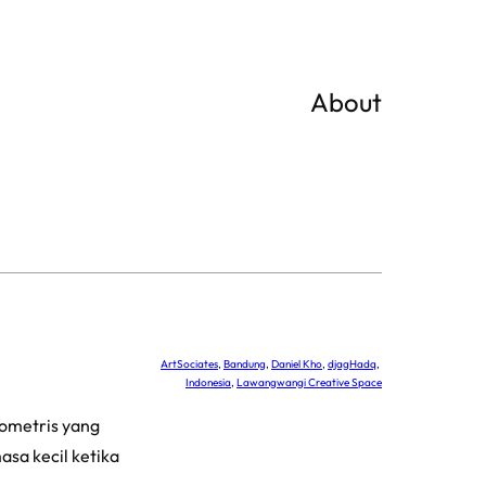
About
ArtSociates
, 
Bandung
, 
Daniel Kho
, 
djagHadq
, 
Indonesia
, 
Lawangwangi Creative Space
eometris yang
sa kecil ketika