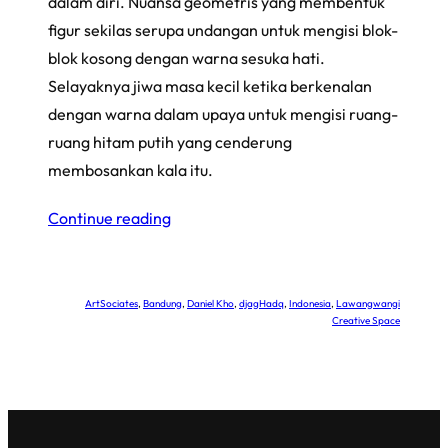
dalam diri. Nuansa geometris yang membentuk
figur sekilas serupa undangan untuk mengisi blok-
blok kosong dengan warna sesuka hati.
Selayaknya jiwa masa kecil ketika berkenalan
dengan warna dalam upaya untuk mengisi ruang-
ruang hitam putih yang cenderung
membosankan kala itu.
Continue reading
ArtSociates
, 
Bandung
, 
Daniel Kho
, 
djagHadq
, 
Indonesia
, 
Lawangwangi
Creative Space