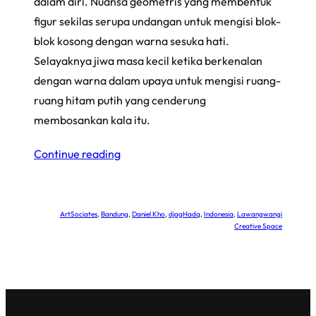
dalam diri. Nuansa geometris yang membentuk
figur sekilas serupa undangan untuk mengisi blok-
blok kosong dengan warna sesuka hati.
Selayaknya jiwa masa kecil ketika berkenalan
dengan warna dalam upaya untuk mengisi ruang-
ruang hitam putih yang cenderung
membosankan kala itu.
Continue reading
ArtSociates
, 
Bandung
, 
Daniel Kho
, 
djagHadq
, 
Indonesia
, 
Lawangwangi
Creative Space