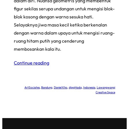
dalam diri. Nuansa geometris yang membentuk
figur sekilas serupa undangan untuk mengisi blok-
blok kosong dengan warna sesuka hati.
Selayaknya jiwa masa kecil ketika berkenalan
dengan warna dalam upaya untuk mengisi ruang-
ruang hitam putih yang cenderung
membosankan kala itu.
Continue reading
ArtSociates
, 
Bandung
, 
Daniel Kho
, 
djagHadq
, 
Indonesia
, 
Lawangwangi
Creative Space