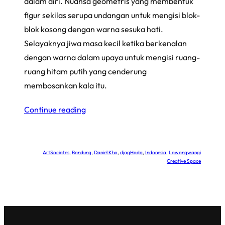
dalam diri. Nuansa geometris yang membentuk
figur sekilas serupa undangan untuk mengisi blok-
blok kosong dengan warna sesuka hati.
Selayaknya jiwa masa kecil ketika berkenalan
dengan warna dalam upaya untuk mengisi ruang-
ruang hitam putih yang cenderung
membosankan kala itu.
Continue reading
ArtSociates
, 
Bandung
, 
Daniel Kho
, 
djagHadq
, 
Indonesia
, 
Lawangwangi
Creative Space