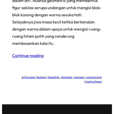
dalam diri. Nuansa geometris yang membentuk
figur sekilas serupa undangan untuk mengisi blok-
blok kosong dengan warna sesuka hati.
Selayaknya jiwa masa kecil ketika berkenalan
dengan warna dalam upaya untuk mengisi ruang-
ruang hitam putih yang cenderung
membosankan kala itu.
Continue reading
ArtSociates
, 
Bandung
, 
Daniel Kho
, 
djagHadq
, 
Indonesia
, 
Lawangwangi
Creative Space