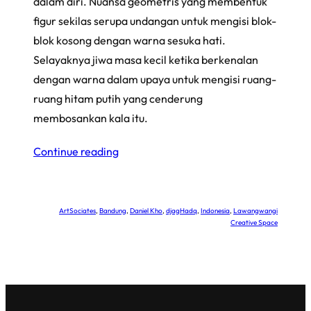
dalam diri. Nuansa geometris yang membentuk
figur sekilas serupa undangan untuk mengisi blok-
blok kosong dengan warna sesuka hati.
Selayaknya jiwa masa kecil ketika berkenalan
dengan warna dalam upaya untuk mengisi ruang-
ruang hitam putih yang cenderung
membosankan kala itu.
Continue reading
ArtSociates
, 
Bandung
, 
Daniel Kho
, 
djagHadq
, 
Indonesia
, 
Lawangwangi
Creative Space