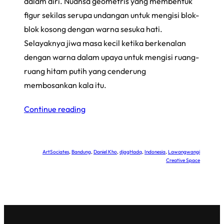
dalam diri. Nuansa geometris yang membentuk
figur sekilas serupa undangan untuk mengisi blok-
blok kosong dengan warna sesuka hati.
Selayaknya jiwa masa kecil ketika berkenalan
dengan warna dalam upaya untuk mengisi ruang-
ruang hitam putih yang cenderung
membosankan kala itu.
Continue reading
ArtSociates
, 
Bandung
, 
Daniel Kho
, 
djagHadq
, 
Indonesia
, 
Lawangwangi
Creative Space