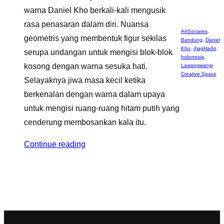
warna Daniel Kho berkali-kali mengusik
rasa penasaran dalam diri. Nuansa
ArtSociates
,
geometris yang membentuk figur sekilas
Bandung
,
Daniel
Kho
,
djagHadq
,
serupa undangan untuk mengisi blok-blok
Indonesia
,
kosong dengan warna sesuka hati.
Lawangwangi
Creative Space
Selayaknya jiwa masa kecil ketika
berkenalan dengan warna dalam upaya
untuk mengisi ruang-ruang hitam putih yang
cenderung membosankan kala itu.
Continue reading