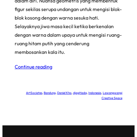
dalam diri. Nuansa geometris yang membentuk
figur sekilas serupa undangan untuk mengisi blok-
blok kosong dengan warna sesuka hati.
Selayaknya jiwa masa kecil ketika berkenalan
dengan warna dalam upaya untuk mengisi ruang-
ruang hitam putih yang cenderung
membosankan kala itu.
Continue reading
ArtSociates
, 
Bandung
, 
Daniel Kho
, 
djagHadq
, 
Indonesia
, 
Lawangwangi
Creative Space