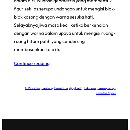
dalam diri. Nuansa geometris yang membentuk
figur sekilas serupa undangan untuk mengisi blok-
blok kosong dengan warna sesuka hati.
Selayaknya jiwa masa kecil ketika berkenalan
dengan warna dalam upaya untuk mengisi ruang-
ruang hitam putih yang cenderung
membosankan kala itu.
Continue reading
ArtSociates
, 
Bandung
, 
Daniel Kho
, 
djagHadq
, 
Indonesia
, 
Lawangwangi
Creative Space