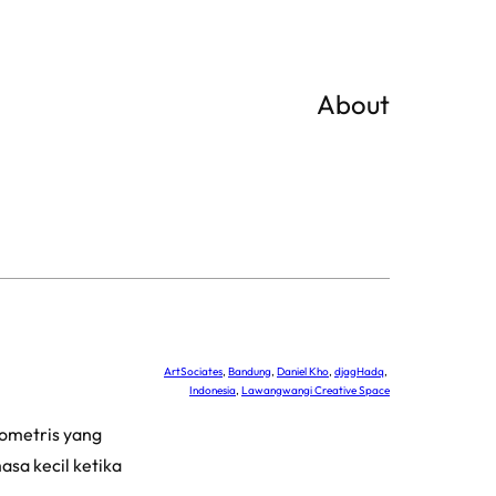
About
ArtSociates
, 
Bandung
, 
Daniel Kho
, 
djagHadq
, 
Indonesia
, 
Lawangwangi Creative Space
eometris yang
sa kecil ketika