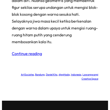
dalam diri. Nuansa geometris yang membentuk
figur sekilas serupa undangan untuk mengisi blok-
blok kosong dengan warna sesuka hati.
Selayaknya jiwa masa kecil ketika berkenalan
dengan warna dalam upaya untuk mengisi ruang-
ruang hitam putih yang cenderung
membosankan kala itu.
Continue reading
ArtSociates
, 
Bandung
, 
Daniel Kho
, 
djagHadq
, 
Indonesia
, 
Lawangwangi
Creative Space