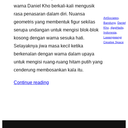
warna Daniel Kho berkali-kali mengusik
rasa penasaran dalam diri. Nuansa
ArtSociates
,
geometris yang membentuk figur sekilas
Bandung
,
Daniel
Kho
,
djagHadq
,
serupa undangan untuk mengisi blok-blok
Indonesia
,
kosong dengan warna sesuka hati.
Lawangwangi
Creative Space
Selayaknya jiwa masa kecil ketika
berkenalan dengan warna dalam upaya
untuk mengisi ruang-ruang hitam putih yang
cenderung membosankan kala itu.
Continue reading