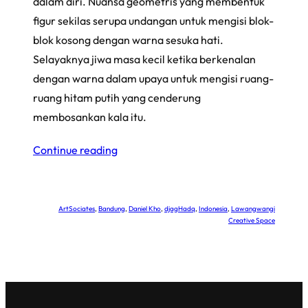
dalam diri. Nuansa geometris yang membentuk
figur sekilas serupa undangan untuk mengisi blok-
blok kosong dengan warna sesuka hati.
Selayaknya jiwa masa kecil ketika berkenalan
dengan warna dalam upaya untuk mengisi ruang-
ruang hitam putih yang cenderung
membosankan kala itu.
Continue reading
ArtSociates
, 
Bandung
, 
Daniel Kho
, 
djagHadq
, 
Indonesia
, 
Lawangwangi
Creative Space