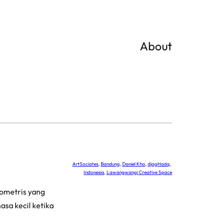
About
ArtSociates
, 
Bandung
, 
Daniel Kho
, 
djagHadq
, 
Indonesia
, 
Lawangwangi Creative Space
eometris yang
sa kecil ketika