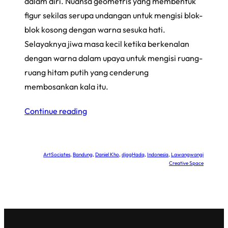
dalam diri. Nuansa geometris yang membentuk
figur sekilas serupa undangan untuk mengisi blok-
blok kosong dengan warna sesuka hati.
Selayaknya jiwa masa kecil ketika berkenalan
dengan warna dalam upaya untuk mengisi ruang-
ruang hitam putih yang cenderung
membosankan kala itu.
Continue reading
ArtSociates
, 
Bandung
, 
Daniel Kho
, 
djagHadq
, 
Indonesia
, 
Lawangwangi
Creative Space