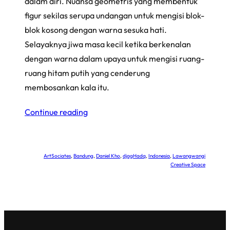
dalam diri. Nuansa geometris yang membentuk
figur sekilas serupa undangan untuk mengisi blok-
blok kosong dengan warna sesuka hati.
Selayaknya jiwa masa kecil ketika berkenalan
dengan warna dalam upaya untuk mengisi ruang-
ruang hitam putih yang cenderung
membosankan kala itu.
Continue reading
ArtSociates
, 
Bandung
, 
Daniel Kho
, 
djagHadq
, 
Indonesia
, 
Lawangwangi
Creative Space