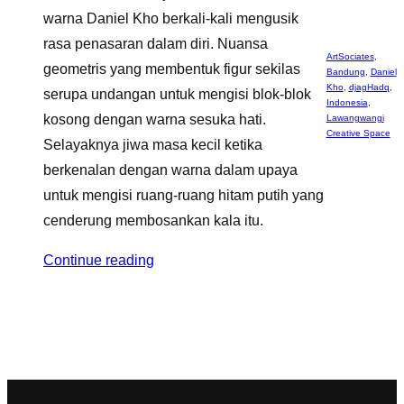
warna Daniel Kho berkali-kali mengusik
rasa penasaran dalam diri. Nuansa
ArtSociates
,
geometris yang membentuk figur sekilas
Bandung
,
Daniel
Kho
,
djagHadq
,
serupa undangan untuk mengisi blok-blok
Indonesia
,
kosong dengan warna sesuka hati.
Lawangwangi
Creative Space
Selayaknya jiwa masa kecil ketika
berkenalan dengan warna dalam upaya
untuk mengisi ruang-ruang hitam putih yang
cenderung membosankan kala itu.
Continue reading