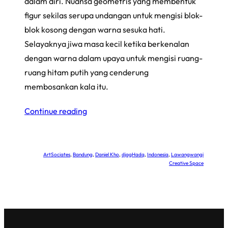
dalam diri. Nuansa geometris yang membentuk
figur sekilas serupa undangan untuk mengisi blok-
blok kosong dengan warna sesuka hati.
Selayaknya jiwa masa kecil ketika berkenalan
dengan warna dalam upaya untuk mengisi ruang-
ruang hitam putih yang cenderung
membosankan kala itu.
Continue reading
ArtSociates
, 
Bandung
, 
Daniel Kho
, 
djagHadq
, 
Indonesia
, 
Lawangwangi
Creative Space