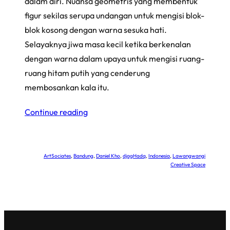
dalam diri. Nuansa geometris yang membentuk
figur sekilas serupa undangan untuk mengisi blok-
blok kosong dengan warna sesuka hati.
Selayaknya jiwa masa kecil ketika berkenalan
dengan warna dalam upaya untuk mengisi ruang-
ruang hitam putih yang cenderung
membosankan kala itu.
Continue reading
ArtSociates
, 
Bandung
, 
Daniel Kho
, 
djagHadq
, 
Indonesia
, 
Lawangwangi
Creative Space