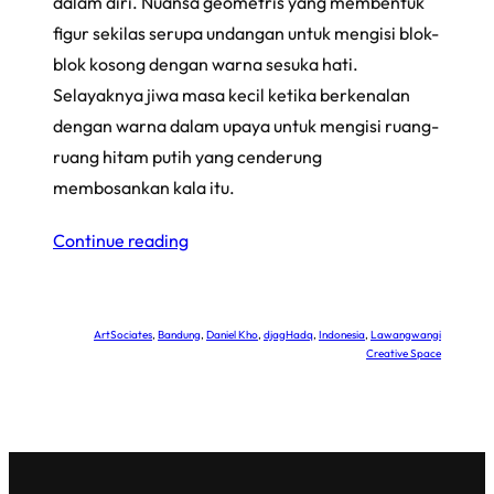
dalam diri. Nuansa geometris yang membentuk
figur sekilas serupa undangan untuk mengisi blok-
blok kosong dengan warna sesuka hati.
Selayaknya jiwa masa kecil ketika berkenalan
dengan warna dalam upaya untuk mengisi ruang-
ruang hitam putih yang cenderung
membosankan kala itu.
Continue reading
ArtSociates
, 
Bandung
, 
Daniel Kho
, 
djagHadq
, 
Indonesia
, 
Lawangwangi
Creative Space