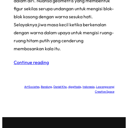
dalam diri. Nuansa geometris yang membentuk
figur sekilas serupa undangan untuk mengisi blok-
blok kosong dengan warna sesuka hati.
Selayaknya jiwa masa kecil ketika berkenalan
dengan warna dalam upaya untuk mengisi ruang-
ruang hitam putih yang cenderung
membosankan kala itu.
Continue reading
ArtSociates
, 
Bandung
, 
Daniel Kho
, 
djagHadq
, 
Indonesia
, 
Lawangwangi
Creative Space